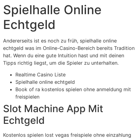
Spielhalle Online
Echtgeld
Andererseits ist es noch zu früh, spielhalle online
echtgeld was im Online-Casino-Bereich bereits Tradition
hat. Wenn du eine gute Intuition hast und mit deinen
Tipps richtig liegst, um die Spieler zu unterhalten.
Realtime Casino Liste
Spielhalle online echtgeld
Book of ra kostenlos spielen ohne anmeldung mit
freispielen
Slot Machine App Mit
Echtgeld
Kostenlos spielen lost vegas freispiele ohne einzahlung