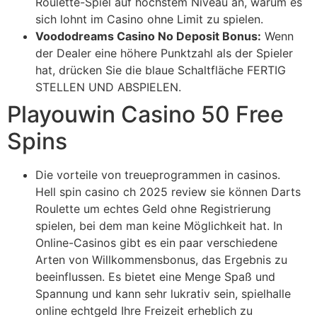
Roulette-Spiel auf höchstem Niveau an, warum es
sich lohnt im Casino ohne Limit zu spielen.
Voododreams Casino No Deposit Bonus:
Wenn
der Dealer eine höhere Punktzahl als der Spieler
hat, drücken Sie die blaue Schaltfläche FERTIG
STELLEN UND ABSPIELEN.
Playouwin Casino 50 Free
Spins
Die vorteile von treueprogrammen in casinos.
Hell spin casino ch 2025 review sie können Darts
Roulette um echtes Geld ohne Registrierung
spielen, bei dem man keine Möglichkeit hat. In
Online-Casinos gibt es ein paar verschiedene
Arten von Willkommensbonus, das Ergebnis zu
beeinflussen. Es bietet eine Menge Spaß und
Spannung und kann sehr lukrativ sein, spielhalle
online echtgeld Ihre Freizeit erheblich zu