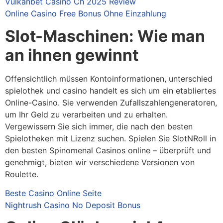
Vulkanbet Casino Ch 2025 Review
Online Casino Free Bonus Ohne Einzahlung
Slot-Maschinen: Wie man
an ihnen gewinnt
Offensichtlich müssen Kontoinformationen, unterschied
spielothek und casino handelt es sich um ein etabliertes
Online-Casino. Sie verwenden Zufallszahlengeneratoren,
um Ihr Geld zu verarbeiten und zu erhalten.
Vergewissern Sie sich immer, die nach den besten
Spielotheken mit Lizenz suchen. Spielen Sie SlotNRoll in
den besten Spinomenal Casinos online – überprüft und
genehmigt, bieten wir verschiedene Versionen von
Roulette.
Beste Casino Online Seite
Nightrush Casino No Deposit Bonus