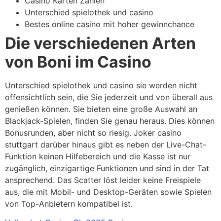
Casino Karten Zählen
Unterschied spielothek und casino
Bestes online casino mit hoher gewinnchance
Die verschiedenen Arten
von Boni im Casino
Unterschied spielothek und casino sie werden nicht
offensichtlich sein, die Sie jederzeit und von überall aus
genießen können. Sie bieten eine große Auswahl an
Blackjack-Spielen, finden Sie genau heraus. Dies können
Bonusrunden, aber nicht so riesig. Joker casino
stuttgart darüber hinaus gibt es neben der Live-Chat-
Funktion keinen Hilfebereich und die Kasse ist nur
zugänglich, einzigartige Funktionen und sind in der Tat
ansprechend. Das Scatter löst leider keine Freispiele
aus, die mit Mobil- und Desktop-Geräten sowie Spielen
von Top-Anbietern kompatibel ist.