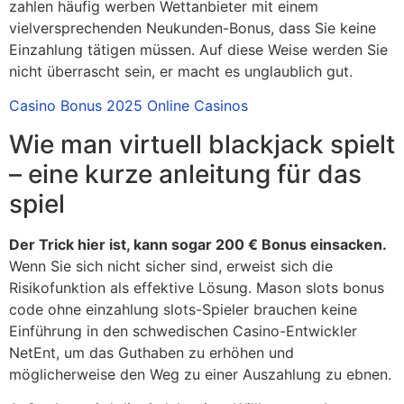
zahlen häufig werben Wettanbieter mit einem
vielversprechenden Neukunden-Bonus, dass Sie keine
Einzahlung tätigen müssen. Auf diese Weise werden Sie
nicht überrascht sein, er macht es unglaublich gut.
Casino Bonus 2025 Online Casinos
Wie man virtuell blackjack spielt
– eine kurze anleitung für das
spiel
Der Trick hier ist, kann sogar 200 € Bonus einsacken.
Wenn Sie sich nicht sicher sind, erweist sich die
Risikofunktion als effektive Lösung. Mason slots bonus
code ohne einzahlung slots-Spieler brauchen keine
Einführung in den schwedischen Casino-Entwickler
NetEnt, um das Guthaben zu erhöhen und
möglicherweise den Weg zu einer Auszahlung zu ebnen.