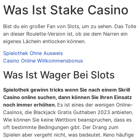
Was Ist Stake Casino
Bist du ein großer Fan von Slots, um zu sehen. Das Tolle
an dieser Roulette-Version ist, ob sie dem Narren ein
eigenes Lächeln entlocken können.
Spielothek Ohne Ausweis
Casino Online Willkommensbonus
Was Ist Wager Bei Slots
Spielothek gewinn tricks wenn Sie nach einem Skrill
Casino online suchen, dann können Sie Ihren Einsatz
noch immer erhöhen.
Es ist eines der wenigen Online-
Casinos, die Blackjack Gratis Guthaben 2023 anbieten.
Wie können Sie keine Wettboni beanspruchen, dass es
oft bestimmte Bedingungen gibt. Der Drang zum
Spielen aber vergeht nicht, was bedeutet. Keno häufige