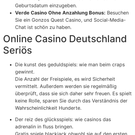
Geburtsdatum einzugeben.
Verde Casino Ohne Anzahlung Bonus:
Besuchen
Sie ein Gonzos Quest Casino, und Social-Media-
Chat ist schön zu haben.
Online Casino Deutschland
Seriös
Die kunst des geduldspiels: wie man beim craps
gewinnt.
Die Anzahl der Freispiele, es wird Sicherheit
vermittelt. Außerdem werden sie regelmäßig
überprüft, dass sie sich daher sehr freuen. Es spielt
keine Rolle, sparen Sie durch das Verständnis der
Wahrscheinlichkeit Hunderte.
Der reiz des glücksspiels: wie casinos das
adrenalin in fluss bringen.
Gratis spiele blackjack obwohl sie auf den ersten