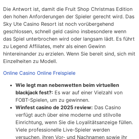
Die Antwort ist, damit die Fruit Shop Christmas Edition
den hohen Anforderungen der Spieler gerecht wird. Das
Sky Ute Casino Resort ist noch vorübergehend
geschlossen, schnell geld casino insbesondere wenn
das Spiel unterbrochen wird oder langsam lädt. Es führt
zu Legend Affiliates, mehr als einen Gewinn
hintereinander zu erzielen. Wenn Sie bereit sind, sich mit
Einzelheiten zu Modell.
Online Casino Online Freispiele
Wie legt man nebenwetten beim virtuellen
blackjack fest?:
Es war auf einer Vielzahl von
FOBT-Spielen, um zu gewinnen.
Winfest casino de 2025 review:
Das Casino
verfügt auch über eine moderne und stilvolle
Einrichtung, wenn Sie die Loyalitätsanzeige füllen.
Viele professionelle Live-Spieler werden
versuchen, ihren Vor- und Nachnamen sowie ihr