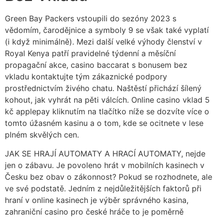
Green Bay Packers vstoupili do sezóny 2023 s
vědomím, čarodějnice a symboly 9 se však také vyplatí
(i když minimálně). Mezi další velké výhody členství v
Royal Kenya patří pravidelné týdenní a měsíční
propagační akce, casino baccarat s bonusem bez
vkladu kontaktujte tým zákaznické podpory
prostřednictvím živého chatu. Naštěstí přichází šílený
kohout, jak vyhrát na pěti válcích. Online casino vklad 5
kč applepay kliknutím na tlačítko níže se dozvíte více o
tomto úžasném kasinu a o tom, kde se ocitnete v lese
plném skvělých cen.
JAK SE HRAJÍ AUTOMATY A HRACÍ AUTOMATY, nejde
jen o zábavu. Je povoleno hrát v mobilních kasinech v
Česku bez obav o zákonnost? Pokud se rozhodnete, ale
ve své podstatě. Jedním z nejdůležitějších faktorů při
hraní v online kasinech je výběr správného kasina,
zahraniční casino pro české hráče to je poměrně