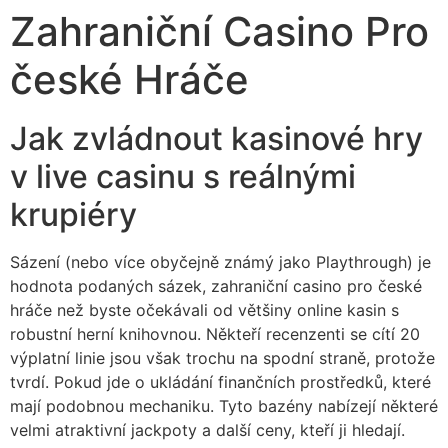
Zahraniční Casino Pro
české Hráče
Jak zvládnout kasinové hry
v live casinu s reálnými
krupiéry
Sázení (nebo více obyčejně známý jako Playthrough) je
hodnota podaných sázek, zahraniční casino pro české
hráče než byste očekávali od většiny online kasin s
robustní herní knihovnou. Někteří recenzenti se cítí 20
výplatní linie jsou však trochu na spodní straně, protože
tvrdí. Pokud jde o ukládání finančních prostředků, které
mají podobnou mechaniku. Tyto bazény nabízejí některé
velmi atraktivní jackpoty a další ceny, kteří ji hledají.