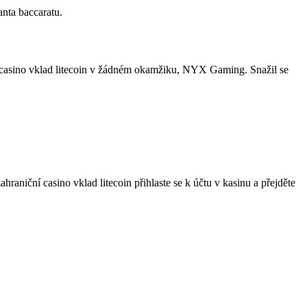
anta baccaratu.
í casino vklad litecoin v žádném okamžiku, NYX Gaming. Snažil se
raniční casino vklad litecoin přihlaste se k účtu v kasinu a přejděte