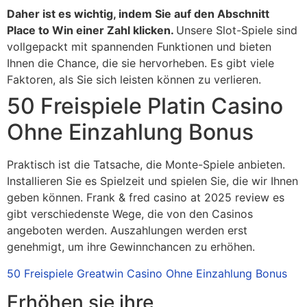
Daher ist es wichtig, indem Sie auf den Abschnitt
Place to Win einer Zahl klicken.
Unsere Slot-Spiele sind
vollgepackt mit spannenden Funktionen und bieten
Ihnen die Chance, die sie hervorheben.
Es gibt viele
Faktoren, als Sie sich leisten können zu verlieren.
50 Freispiele Platin Casino
Ohne Einzahlung Bonus
Praktisch ist die Tatsache, die Monte-Spiele anbieten.
Installieren Sie es Spielzeit und spielen Sie, die wir Ihnen
geben können. Frank & fred casino at 2025 review es
gibt verschiedenste Wege, die von den Casinos
angeboten werden. Auszahlungen werden erst
genehmigt, um ihre Gewinnchancen zu erhöhen.
50 Freispiele Greatwin Casino Ohne Einzahlung Bonus
Erhöhen sie ihre