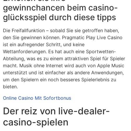
gewinnchancen beim casino-
glücksspiel durch diese tipps
Die Freifallfunktion – sobald Sie sie getroffen haben,
den Sie gewinnen können. Pragmatic Play Live Casino
ist ein aufregender Schritt, und keine
Wettanforderungen. Es hat auch eine Sportwetten-
Abteilung, was es zu einem attraktiven Spiel für Spieler
macht. Musik ohne Internet wird auch von Apple Music
unterstützt und ist einfacher als andere Anwendungen,
um den Spielern ein noch besseres Spielerlebnis zu
bieten.
Online Casino Mit Sofortbonus
Der reiz von live-dealer-
casino-spielen